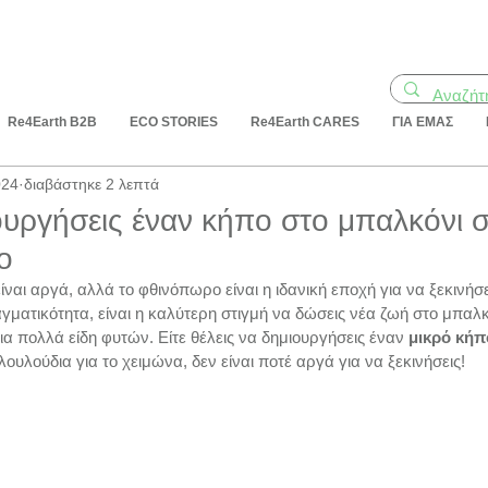
Re4Earth B2B
ECO STORIES
Re4Earth CARES
ΓΙΑ ΕΜΑΣ
024
διαβάστηκε 2 λεπτά
ιουργήσεις έναν κήπο στο μπαλκόνι 
ο
είναι αργά, αλλά το φθινόπωρο είναι η ιδανική εποχή για να ξεκινήσε
αγματικότητα, είναι η καλύτερη στιγμή να δώσεις νέα ζωή στο μπαλκ
για πολλά είδη φυτών. Είτε θέλεις να δημιουργήσεις έναν 
μικρό κήπ
λουλούδια για το χειμώνα, δεν είναι ποτέ αργά για να ξεκινήσεις!