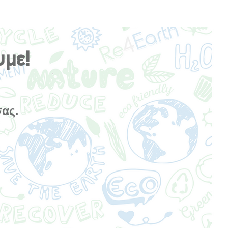
 Podcasts που Θα σε
υν να Ξανασκεφτείς τη
ιμότητα (Μπορεί και όχι,
 εμείς ελπίζουμε!)
υμε!
σας.