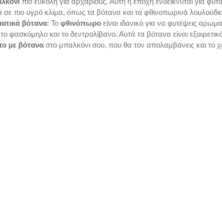
λκόνι
 πιο εύκολη για αρχάριους. Αυτή η εποχή ενδείκνυται για φυτ
 σε πιο υγρό κλίμα, όπως τα βότανα και τα φθινοπωρινά λουλούδια
ατικά βότανα
: Το 
φθινόπωρο
 είναι ιδανικό για να φυτέψεις αρωμ
 το φασκόμηλο και το δεντρολίβανο. Αυτά τα βότανα είναι εξαιρετικά
ο με βότανα
 στο μπαλκόνι σου, που θα τον απολαμβάνεις και το 