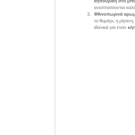
κηπουρική στο μπα
αναπτύσσονται καλά
Φθινοπωρινά αρωμ
το θυμάρι, η ρίγανη,
ιδανικά για έναν 
κήπ