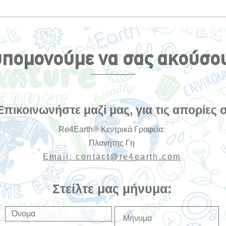
Οι περιβαλλοντικές
Τα 6
επιπτώσεις του ελληνικού
Κάνο
καρναβαλιού: Ένα κρυφό
Βιωσ
κόστος γιορτής
αλλά
πομονούμε να σας ακούσο
Επικοινωνήστε μαζί μας, για τις απορίες 
Re4Earth® Κεντρικά Γραφεία:
Πλανήτης Γη
Email:
contact@re4earth.com
Στείλτε μας μήνυμα: