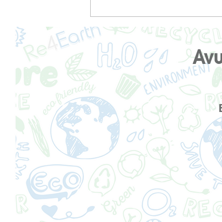
Συμβουλές περιποίησης για
το χειμώνα: Διατηρήστε το
δέρμα σας λαμπερό όλο το
χρόνο!
Ανυ