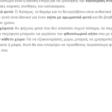
ινόπωρο είναι η ιδανική εποχή για να ξεκινήσεις την 
κηπουρική στο
αίες καιρικές συνθήκες του καλοκαιριού.
κά φυτά
: Ο δυόσμος, το θυμάρι και το δεντρολίβανο είναι ανθεκτικά 
αυτά είναι ιδανικά για έναν 
κήπο με αρωματικά φυτά
 και θα βοη
ον χρόνο.
αχύφυτα
: Αν ψάχνεις φυτά που δεν απαιτούν συχνό πότισμα, τα παχ
Τα παχύφυτα μπορούν να γεμίσουν τον 
φθινοπωρινό κήπο
 σου με 
ν κάθετο χώρο
: Για να εξοικονομήσεις χώρο, μπορείς να χρησιμοπο
ατα ή ράφια. Αυτό θα σου επιτρέψει να προσθέσεις περισσότερα φ
ι
 σου.