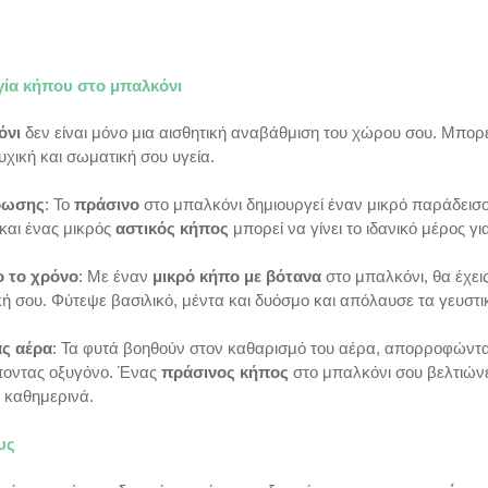
γία κήπου στο μπαλκόνι
όνι
 δεν είναι μόνο μια αισθητική αναβάθμιση του χώρου σου. Μπορε
χική και σωματική σου υγεία.
ρωσης
: Το 
πράσινο
 στο μπαλκόνι δημιουργεί έναν μικρό παράδεισ
αι ένας μικρός 
αστικός κήπος
 μπορεί να γίνει το ιδανικό μέρος γι
 το χρόνο
: Με έναν 
μικρό κήπο με βότανα
 στο μπαλκόνι, θα έχε
ική σου. Φύτεψε βασιλικό, μέντα και δυόσμο και απόλαυσε τα γευστ
ς αέρα
: Τα φυτά βοηθούν στον καθαρισμό του αέρα, απορροφώντας 
οντας οξυγόνο. Ένας 
πράσινος κήπος
 στο μπαλκόνι σου βελτιώνε
 καθημερινά.
υς