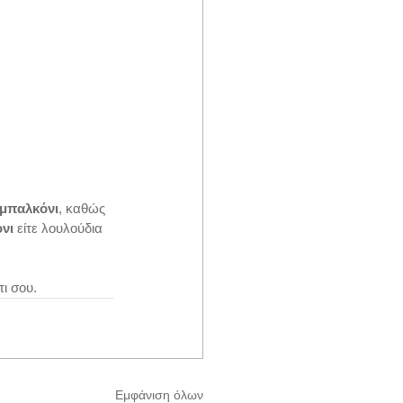
 μπαλκόνι
, καθώς 
νι
 είτε λουλούδια 
ι σου.
Εμφάνιση όλων