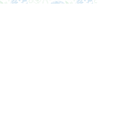
Ανυπομονούμε να σας ακούσουμε!
Επικοινωνήστε μαζί μας, για τις
απορίες σας.
Re4Earth® Κεντρικά Γραφεία:
Πλανήτης Γη
Email:
contact@re4earth.com
Στείλτε μας μήνυμα: