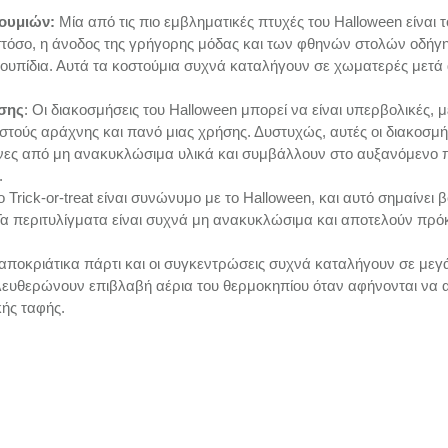
ουμιών:
 Μία από τις πιο εμβληματικές πτυχές του Halloween είναι τ
στόσο, η άνοδος της γρήγορης μόδας και των φθηνών στολών οδήγ
υπίδια. Αυτά τα κοστούμια συχνά καταλήγουν σε χωματερές μετά α
ήσης
: Οι διακοσμήσεις του Halloween μπορεί να είναι υπερβολικές, μ
ιστούς αράχνης και πανό μιας χρήσης. Δυστυχώς, αυτές οι διακοσμήσ
ες από μη ανακυκλώσιμα υλικά και συμβάλλουν στο αυξανόμενο 
.
Το Trick-or-treat είναι συνώνυμο με το Halloween, και αυτό σημαίνει
α περιτυλίγματα είναι συχνά μη ανακυκλώσιμα και αποτελούν πρόκ
 αποκριάτικα πάρτι και οι συγκεντρώσεις συχνά καταλήγουν σε με
λευθερώνουν επιβλαβή αέρια του θερμοκηπίου όταν αφήνονται να 
κής ταφής.