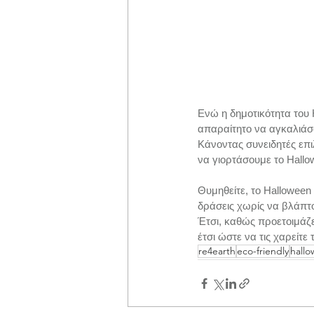
Ενώ η δημοτικότητα του H
απαραίτητο να αγκαλιάσ
Κάνοντας συνειδητές επι
να γιορτάσουμε το Hall
Θυμηθείτε, το Halloween 
δράσεις χωρίς να βλάπτ
Έτσι, καθώς προετοιμάζεσ
έτσι ώστε να τις χαρείτε 
re4earth
eco-friendly
hall