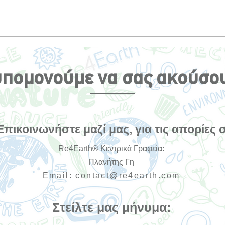
Οι περιβαλλοντικές
Τα 6
επιπτώσεις του ελληνικού
Κάνο
καρναβαλιού: Ένα κρυφό
Βιωσ
κόστος γιορτής
αλλά
πομονούμε να σας ακούσο
Επικοινωνήστε μαζί μας, για τις απορίες 
Re4Earth® Κεντρικά Γραφεία:
Πλανήτης Γη
Email:
contact@re4earth.com
Στείλτε μας μήνυμα: