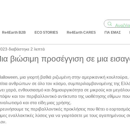
Re4Earth B2B
ECO STORIES
Re4Earth CARES
ΓΙΑ ΕΜΑΣ
2023
διαβάστηκε 2 λεπτά
ια βιώσιμη προσέγγιση σε μια εισα
Halloween, μια γιορτή βαθιά ριζωμένη στην αμερικανική κουλτούρα, 
 σπίτια ανθρώπων σε όλο τον κόσμο, συμπεριλαμβανομένης της Ελλ
νει χαρά, ενθουσιασμό και δημιουργικότητα σε μικρούς και μεγάλους
όψιν και τον περιβαλλοντικό αντίκτυπο της υιοθέτησης εθίμων που
ναλωτισμό και στα είδη μιας χρήσης. 
ερευνήσουμε τις περιβαλλοντικές προκλήσεις που θέτει ο εορτασμός
ιμες εναλλακτικές λύσεις για να γιορτάσετε με τους αγαπημένους σ
λον.