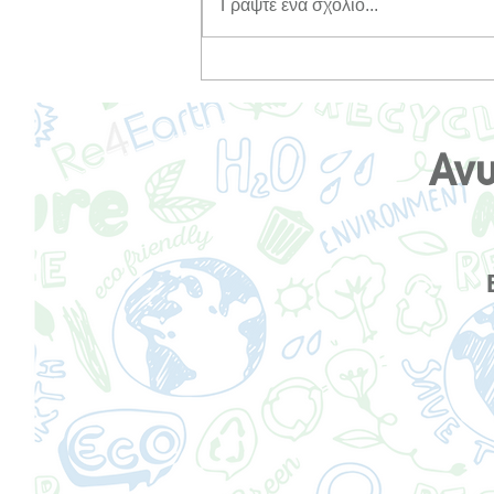
Γράψτε ένα σχόλιο...
Συμβουλές περιποίησης για
το χειμώνα: Διατηρήστε το
δέρμα σας λαμπερό όλο το
χρόνο!
Ανυ