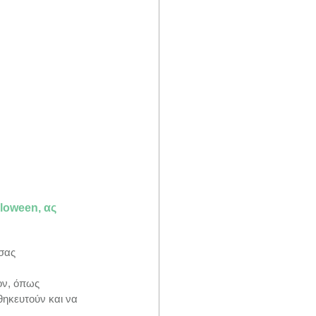
loween, ας 
σας 
ον, όπως 
ηκευτούν και να 