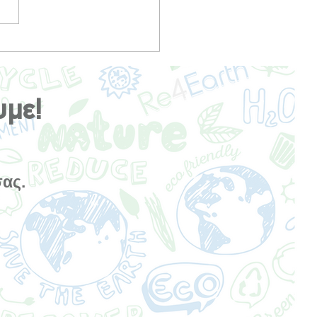
 Podcasts που Θα σε
υν να Ξανασκεφτείς τη
ιμότητα (Μπορεί και όχι,
 εμείς ελπίζουμε!)
υμε!
σας.