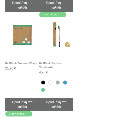
Προσθήκη στο
Προσθήκη στο
καλάθι
καλάθι
Green Brand Awards!
Re4Earth Beeswax Wraps
Re4Earth Bamboo
Toothbrush
Τιμή
21,90 €
Τιμή
4,90 €
Προσθήκη στο
Προσθήκη στο
καλάθι
καλάθι
Green Brand Awards!