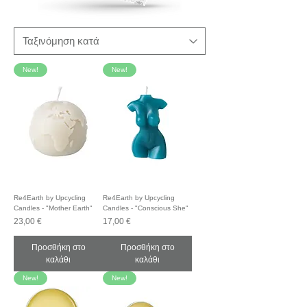
New!
New!
Re4Earth by Upcycling
Re4Earth by Upcycling
Candles - "Mother Earth"
Candles - "Conscious She"
Τιμή
Τιμή
23,00 €
17,00 €
Προσθήκη στο
Προσθήκη στο
καλάθι
καλάθι
New!
New!