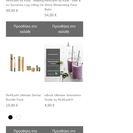
Re4Earth by Kear - Walking
Re4Earth by Kear - Rise &
on Sunshine Leg Lifting Oil
Shine Moisturizing Face
Balm
Τιμή
49,00 €
Τιμή
54,00 €
Προσθήκη στο
Προσθήκη στο
καλάθι
καλάθι
Re4Earth Ultimate Dental
eBook Ultimate Smoothies
Bundle Pack
Guide by Re4Earth®
Τιμή
Τιμή
19,90 €
4,90 €
Προσθήκη στο
Προσθήκη στο