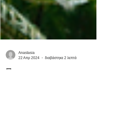
Anastasia
22 Απρ 2024
διαβάστηκε 2 λεπτά
Πως να
καταπολεμήσουμε την
πλαστική ρύπανση:
Αγκαλιάζοντας φιλικές
προς το περιβάλλον