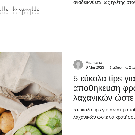
αναδεικνύεται ως ηγέτης στον
Anastasia
9 Μαΐ 2023
διαβάστηκε 2 λ
5 εύκολα tips γ
αποθήκευση φρο
λαχανικών ώστε
περισσότερο!
5 εύκολα tips για σωστή απ
λαχανικών ώστε να κρατήσο