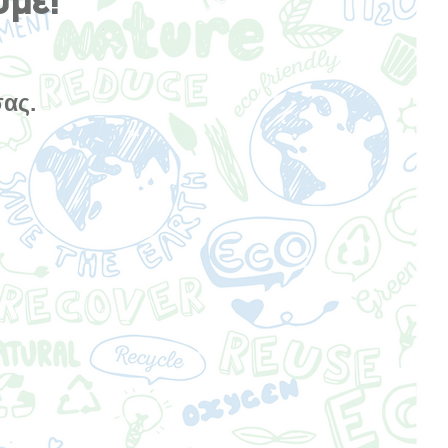
υμε!
σας.