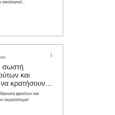
 οικολογικό...
επτά
ια σωστή
ύτων και
 να κρατήσουν
οθήκευση φρούτων και
υν περισσότερο!